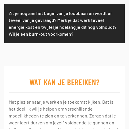
Zit je nog aan het begin van je loopbaan en wordt er
teveel van je gevraagd? Merk je dat werk teveel
energie kost en twijfel je hoelang je dit nog volhoudt?
Wil je een burn-out voorkomen?
WAT KAN JE BEREIKEN?
Met plezier naar je werk en je toekomst kijken. Dat is
het doel. Ik wil je helpen om verschillende
mogelijkheden te zien en te verkennen. Zorgen dat je
weer leert durven om jezelf voldoende te gunnen en