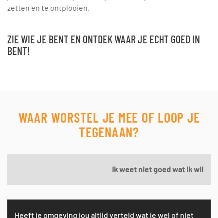
zetten en te ontplooien.
ZIE WIE JE BENT EN ONTDEK WAAR JE ECHT GOED IN
BENT!
WAAR WORSTEL JE MEE OF LOOP JE
TEGENAAN?
Ik weet niet goed wat ik wil
Heeft je omgeving jou altijd verteld wat je wel of niet