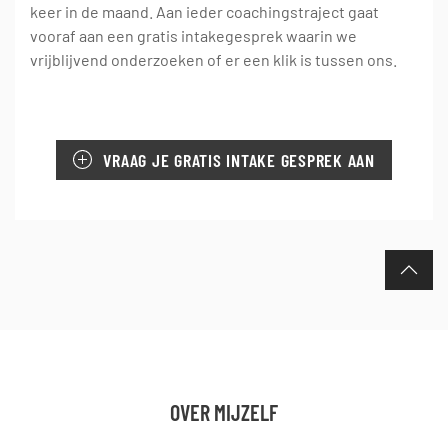
keer in de maand. Aan ieder coachingstraject gaat
vooraf aan een gratis intakegesprek waarin we
vrijblijvend onderzoeken of er een klik is tussen ons.
VRAAG JE GRATIS INTAKE GESPREK AAN
OVER MIJZELF